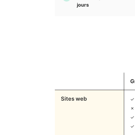
jours
G
Sites web
✓
✗
✓
✓