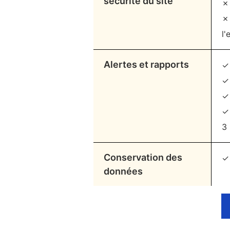
sécurité du site
✗ 
✗ 
l'
Alertes et rapports
✓ 
✓
✓ 
✓
3
Conservation des
✓
données