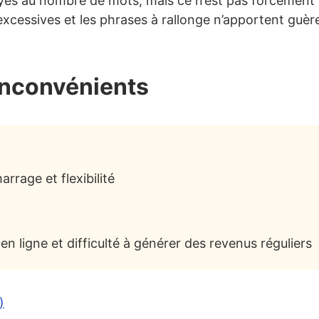
yés au nombre de mots, mais ce n’est pas forcément l
excessives et les phrases à rallonge n’apportent guèr
inconvénients
rrage et flexibilité
n ligne et difficulté à générer des revenus réguliers
)