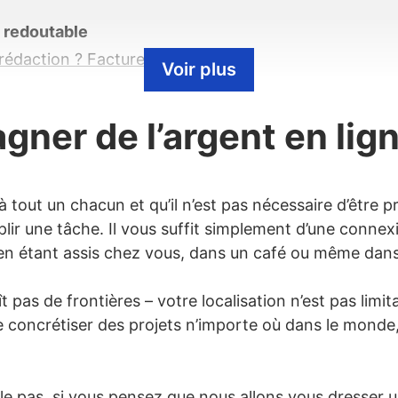
e redoutable
rédaction ? Facturez vos services
Voir plus
x ebooks
ances juridiques à votre profit
gner de l’argent en lig
avenir
amme de tutorat en ligne
 à tout un chacun et qu’il n’est pas nécessaire d’être
lir une tâche. Il vous suffit simplement d’une conne
 ligne
 en étant assis chez vous, dans un café ou même dans
tistique avec le monde
t pas de frontières – votre localisation n’est pas limit
rique – Devenir graphiste/designer
 concrétiser des projets n’importe où dans le monde,
faire
iles conviviaux
e pas, si vous pensez que nous allons vous dresser une