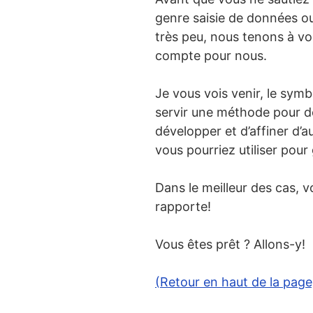
Créer des banques
genre saisie de données ou
Créer des banques
très peu, nous tenons à vo
compte pour nous.
Les avantages de flâne
Je vous vois venir, le sym
Commencer à You
servir une méthode pour d
Créer un podcast d
développer et d’affiner d’
Vendre des service
vous pourriez utiliser pour
Devenir un influenc
Dans le meilleur des cas, 
Créer des vidéos p
rapporte!
Vendre des produit
Vous êtes prêt ? Allons-y!
En résumé
(Retour en haut de la page
En résumé