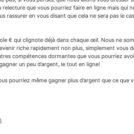
 de photos
 relecture que vous pourriez faire en ligne mais qui n
 de vidéos
us rassurer en vous disant que cela ne sera pas le ca
r sur les réseaux sociaux
bole € qui clignote déjà dans chaque œil. Nous ne so
Tuber
evenir riche rapidement non plus, simplement vous 
e niche
autres compétences dormantes que vous pourriez avoir
s de gestion des réseaux sociaux
 gagner un peu d’argent, le tout en ligne!
eur sur les réseaux sociaux
vous pourriez même gagner plus d’argent que ce que v
our les réseaux sociaux
s sur votre blog ou votre site web
)