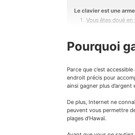
Le clavier est une arm
Vous êtes doué en 
Informer grâce au
Mettre vos connaiss
Pourquoi ga
Des passeports pour l’
Démarrer un progr
Parce que c’est accessible
endroit précis pour accomp
Créer des cours en
ainsi gagner plus d’argent
Partagez votre fibre ar
De plus, Internet ne connaî
Créer de l’art numé
peuvent vous permettre de
Vendre son savoir-
plages d’Hawaï.
Créer des jeux mob
Avant que vous ne sautiez l