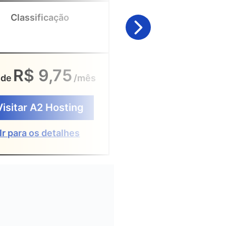
Classificação
Classificação
R$ 9,75
R$ 24
sde
/mês
Desde
Visitar A2 Hosting
Visitar UltaHo
Ir para os detalhes
Ir para os detal