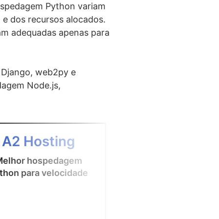
hospedagem Python variam
e dos recursos alocados.
nam adequadas apenas para
 Django, web2py e
dagem Node.js,
4
A2 Hosting
UltaHost
Melhor hospedagem
Melhor hospeda
thon para velocidade
Python com cus
benefício