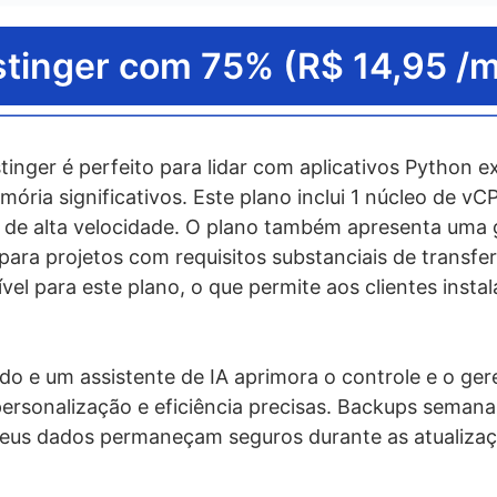
edagem Django?
va para hospedagem Python?
tinger com 75% (R$ 14,95 /
rovedor de hospedagem Python?
inger é perfeito para lidar com aplicativos Python 
ória significativos. Este plano inclui 1 núcleo de v
de alta velocidade. O plano também apresenta uma 
para projetos com requisitos substanciais de transfe
el para este plano, o que permite aos clientes instal
ado e um assistente de IA aprimora o controle e o g
personalização e eficiência precisas. Backups semanai
eus dados permaneçam seguros durante as atualizaç