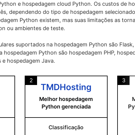
l) Python e hospedagem cloud Python. Os custos de 
mês, dependendo do tipo de hospedagem selecionado 
edagem Python existem, mas suas limitações as tor
on ou ambientes de teste.
lares suportados na hospedagem Python são Flask,
para hospedagem Python são hospedagem PHP, hospe
s e hospedagem Java.
2
3
TMDHosting
Melhor hospedagem
n
Python gerenciada
Py
Classificação