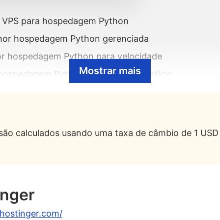
 VPS para hospedagem Python
hor hospedagem Python gerenciada
r hospedagem Python para velocidade
Mostrar mais
hospedagem Python com custo-benefício
 Melhor hospedagem Python com NVMe
r hospedagem Python nos EUA
ospedagem Python na Europa
 são calculados usando uma taxa de câmbio de 1 USD
ospedagem Python escalável
 Melhor hospedagem Python para iniciantes
inger
em Python?
n?
hostinger.com/