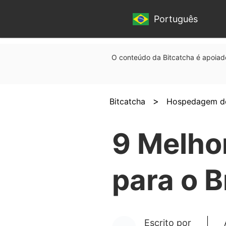
Português
O conteúdo da Bitcatcha é apoiado
>
Bitcatcha
Hospedagem de
9 Melho
para o B
Escrito por