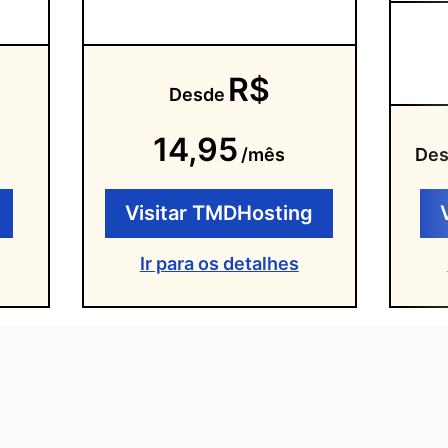
R$
Desde
14,95
/mês
De
Visitar TMDHosting
Ir para os detalhes