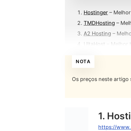
Hostinger
– Melhor
TMDHosting
– Mel
A2 Hosting
– Melho
UltaHost
– Melhor 
InMotion Hosting
–
NOTA
HostGator
– Melho
IONOS
– Melhor h
Os preços neste artigo
Heroku
– Melhor h
PythonAnywhere
–
1. Host
O que é Hospedag
O que é Pytho
https://www.