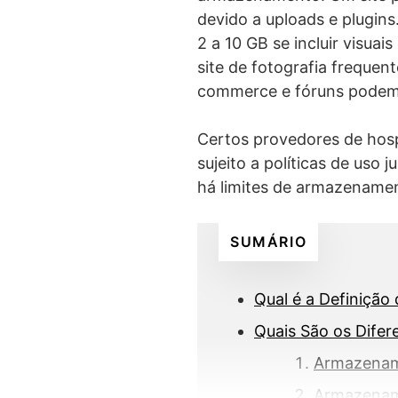
devido a uploads e plugins
2 a 10 GB se incluir visua
site de fotografia frequen
commerce e fóruns podem 
Certos provedores de hosp
sujeito a políticas de uso 
há limites de armazename
SUMÁRIO
Qual é a Definiçã
Quais São os Dife
Armazena
Armazena