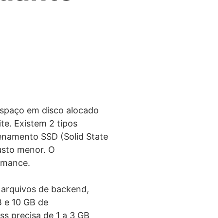
spaço em disco alocado
e. Existem 2 tipos
enamento SSD (Solid State
usto menor. O
rmance.
arquivos de backend,
B e 10 GB de
s precisa de 1 a 3 GB