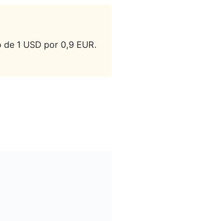
mpresas
io de 1 USD por 0,9 EUR.
indows?
s dedicados de Windows?
e Windows?
s de Windows?
cados de Windows?
os de Windows?
dows?