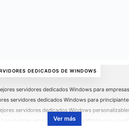
ERVIDORES DEDICADOS DE WINDOWS
ejores servidores dedicados Windows para empresa
res servidores dedicados Windows para principiante
ejores servidores dedicados Windows personalizable
Ver más
 Los mejores servidores dedicados Windows no gest