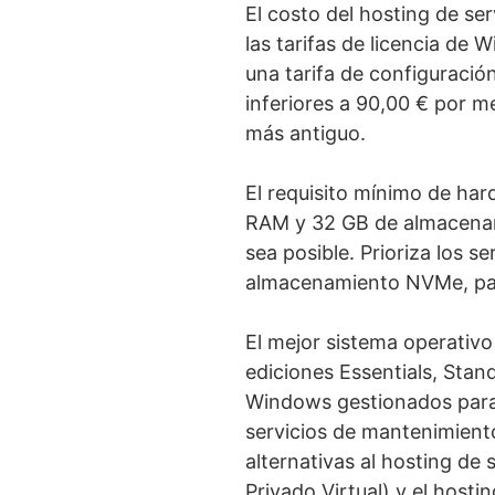
El costo del hosting de se
las tarifas de licencia d
una tarifa de configuraci
inferiores a 90,00 € por m
más antiguo.
El requisito mínimo de ha
RAM y 32 GB de almacenam
sea posible. Prioriza los 
almacenamiento NVMe, par
El mejor sistema operativ
ediciones Essentials, Sta
Windows gestionados para 
servicios de mantenimiento
alternativas al hosting d
Privado Virtual) y el host