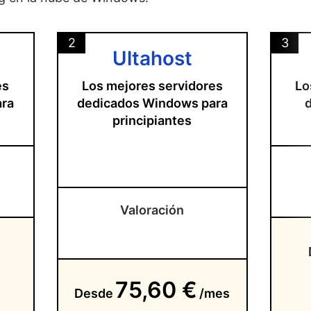
2
3
Ultahost
es
Los mejores servidores
Lo
ara
dedicados Windows para
principiantes
Valoración
75,60 €
Desde
/mes