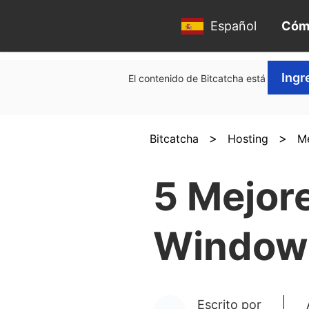
Español
Cóm
Ingr
El contenido de Bitcatcha está respalda
>
>
Bitcatcha
Hosting
M
5 Mejor
Windows
Escrito por