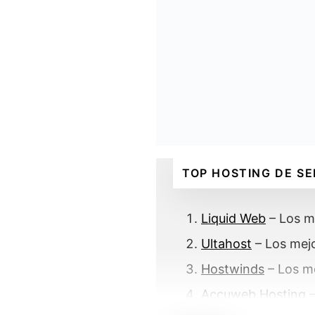
TOP HOSTING DE S
Liquid Web
– Los m
Ultahost
– Los mejo
Hostwinds
– Los m
Accuweb Hosting
–