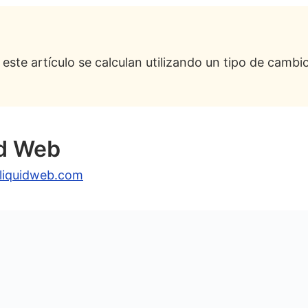
 Los mejores servidores dedicados Windows para e
 de servidores dedicados de Windows?
 este artículo se calculan utilizando un tipo de camb
benefician del hosting de servidores dedicados de W
del hosting de servidores dedicados de Windows?
arifa de configuración para el hosting de servidore
id Web
servidores dedicados de Windows económicos?
ito mínimo de hardware para servidores dedicados d
liquidweb.com
n o AMD EPYC son mejores para servidores dedicado
 almacenamiento SSD o NVMe para servidores dedi
ativo Windows debería usar para servidores dedicad
servidor dedicado de Windows gestionado?
ternativas al hosting de servidores dedicados de Win