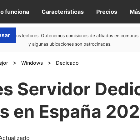
o funciona
Características
Precios
Má
esar
do por sus lectores. Obtenemos comisiones de afiliados en compras 
y algunas ubicaciones son patrocinadas.
>
>
ejor
Windows
Dedicado
es Servidor Dedi
 en España 20
Actualizado