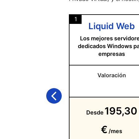
1
Liquid Web
Los mejores servidor
dedicados Windows p
empresas
Valoración
195,30
Desde
€
/mes