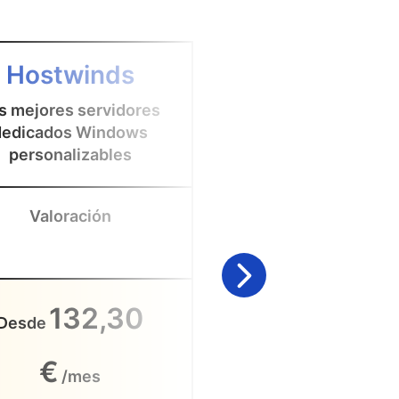
4
Hostwinds
Accuwe
s mejores servidores
Los mejores servi
dedicados Windows
dedicados Window
personalizables
gestionados
Valoración
Valoración
132,30
126,
Desde
Desde
€
€
/mes
/mes