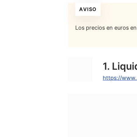
GoDaddy Hosting
–
AVISO
¿Qué es el hosting
Los precios en euros en
¿Qué servicios se 
¿Cuál es el costo 
¿Hay una t
1. Liqu
¿Son viables los 
¿Cuál es el requis
https://www.
¿Intel Xeo
¿Debo usar
¿Qué sistema oper
¿Debería usar un 
¿Cuáles son las al