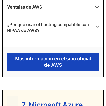
Ventajas de AWS
Pros
¿Por qué usar el hosting compatible con
Infraestructura de nube altamente
HIPAA de AWS?
escalable
Documentación y herramientas de
cumplimiento extensas
Más información en el sitio oficial
Desventajas de AWS
de AWS
El cumplimiento de HIPAA depende de la
configuración del usuario
Curva de aprendizaje pronunciada para no
expertos
7. Microsoft Azure