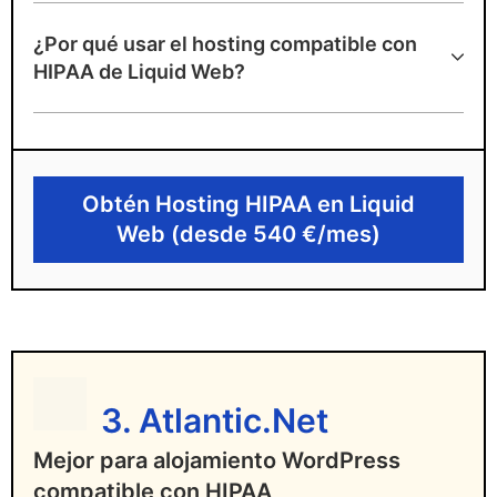
Ventajas de Liquid Web
¿Por qué usar el hosting compatible con
Ofrece infraestructura HIPAA auditada con
HIPAA de Liquid Web?
centros de datos propios
Proporciona BAA firmado y herramientas
de seguridad avanzadas
Obtén Hosting HIPAA en Liquid
Proporciona planes altamente
Web (desde 540 €/mes)
personalizados
Desventajas de Liquid Web
Precio mensual elevado
3. Atlantic.Net
Mejor para alojamiento WordPress
compatible con HIPAA