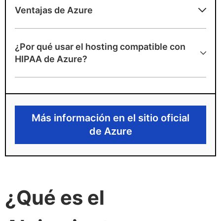
Ventajas de Azure
Pros
¿Por qué usar el hosting compatible con
BAA incluido con servicios elegibles para
HIPAA de Azure?
HIPAA
Conjuntos de herramientas de seguridad y
cumplimiento avanzados
Más información en el sitio oficial
Desventajas de Azure
de Azure
Configuración compleja para el
cumplimiento completo
No está optimizado en costos para cargas
de trabajo básicas
¿Qué es el