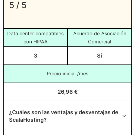
Rackspace
– Mejor para alojamiento
5 / 5
cloud gestionado compatible con HIPAA
Amazon Web Services (AWS)
– Mejor
alojamiento compatible con HIPAA para
Data center compatibles
Acuerdo de Asociación
empresas
con HIPAA
Comercial
Microsoft Azure
– Mejor alojamiento
3
Sí
integral compatible con HIPAA
Precio inicial /mes
¿Qué es el Hosting Compatible con
HIPAA?
26,96 €
¿Qué hace que un proveedor de
hosting sea compatible con
¿Cuáles son las ventajas y desventajas de
HIPAA?
ScalaHosting?
¿Quiénes deben usar un hosting
Ventajas de ScalaHosting