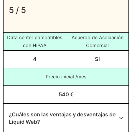
5 / 5
HIPAA?
¿Quiénes son los proveedores de
hosting compatibles con HIPAA más
Data center compatibles
Acuerdo de Asociación
económicos?
con HIPAA
Comercial
¿Qué proveedores de hosting no son
4
Sí
compatibles con HIPAA?
¿Cómo asegurar el uptime del hosting
Precio inicial /mes
compatible con HIPAA?
540 €
¿Cuáles son las ventajas y desventajas de
Liquid Web?