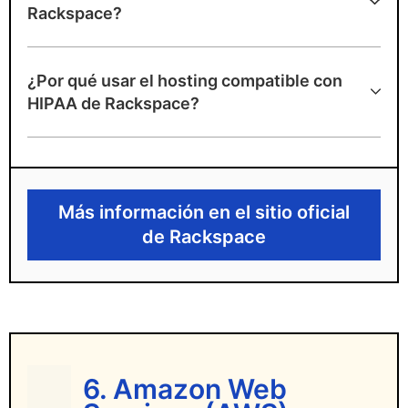
Rackspace?
Ventajas de Rackspace
¿Por qué usar el hosting compatible con
Ofrece planes elegibles para HIPAA
HIPAA de Rackspace?
utilizando AWS y Azure
Incluye consultoría de cumplimiento y BAA
Proporciona soporte gestionado y
Más información en el sitio oficial
monitorización 24/7
de Rackspace
Desventajas de Rackspace
Depende de infraestructura de terceros
Precio mensual elevado
6. Amazon Web