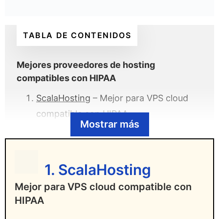
TABLA DE CONTENIDOS
Mejores proveedores de hosting
compatibles con HIPAA
ScalaHosting
– Mejor para VPS cloud
compatible con HIPAA
Mostrar más
Liquid Web
– Mejor para alojamiento
gestionado compatible con HIPAA
Atlantic.Net
– Mejor para alojamiento
1. ScalaHosting
WordPress compatible con HIPAA
Mejor para VPS cloud compatible con
DigitalOcean
– Mejor para alojamiento
HIPAA
asequible compatible con HIPAA