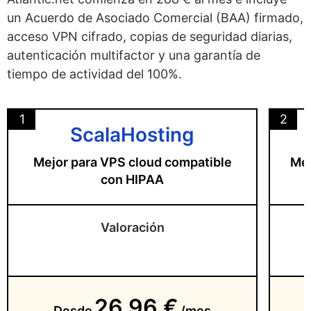
un Acuerdo de Asociado Comercial (BAA) firmado,
acceso VPN cifrado, copias de seguridad diarias,
autenticación multifactor y una garantía de
tiempo de actividad del 100%.
1
2
ScalaHosting
Mejor para VPS cloud compatible
Mej
con HIPAA
Valoración
26,96 €
Desde
/mes