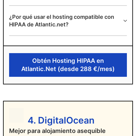
Ventajas de Atlantic.Net
¿Por qué usar el hosting compatible con
Ofrece alojamiento cloud HIPAA
HIPAA de Atlantic.net?
totalmente gestionado
Auditado para HIPAA y HITECH
Las características de seguridad
Obtén Hosting HIPAA en
avanzadas apoyan el cumplimiento de
Atlantic.Net (desde 288 €/mes)
HIPAA
Desventajas de Atlantic.Net
Precio mensual elevado
4. DigitalOcean
Mejor para alojamiento asequible