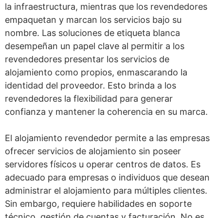
la infraestructura, mientras que los revendedores
¿Cómo elijo un plan de alojamiento
empaquetan y marcan los servicios bajo su
nombre. Las soluciones de etiqueta blanca
revendedor?
desempeñan un papel clave al permitir a los
¿Cuáles son las alternativas al
revendedores presentar los servicios de
alojamiento revendedor?
alojamiento como propios, enmascarando la
identidad del proveedor. Esto brinda a los
Alojamiento compartido
revendedores la flexibilidad para generar
Alojamiento VPS
confianza y mantener la coherencia en su marca.
El alojamiento revendedor permite a las empresas
ofrecer servicios de alojamiento sin poseer
servidores físicos u operar centros de datos. Es
adecuado para empresas o individuos que desean
administrar el alojamiento para múltiples clientes.
Sin embargo, requiere habilidades en soporte
técnico, gestión de cuentas y facturación. No es