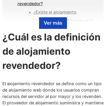
revendedor?
¿Existe el alojamiento
revendedor no administrado?
Ver más
¿Cómo funciona el alojamiento
¿Cuál es la definición
revendedor?
¿Cuáles son las ventajas del alojamiento
de alojamiento
revendedor?
revendedor?
¿Cuáles son las desventajas del
alojamiento revendedor?
¿Quién debería usar el alojamiento
El alojamiento revendedor se define como un tipo
revendedor?
de alojamiento web donde los usuarios compran
recursos del servidor al por mayor y los revenden.
¿Quién no debería usar el alojamiento
El proveedor de alojamiento suministra y mantiene
revendedor?