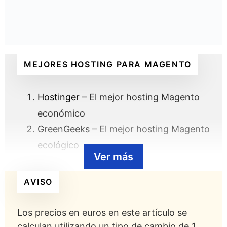
MEJORES HOSTING PARA MAGENTO
Hostinger
– El mejor hosting Magento
económico
GreenGeeks
– El mejor hosting Magento
ecológico
Ver más
Cloudways
– El mejor cloud hosting
para Magento
AVISO
InMotion Hosting
– El mejor VPS para
hosting Magento
Los precios en euros en este artículo se
Nexcess
– El mejor hosting Magento
calculan utilizando un tipo de cambio de 1