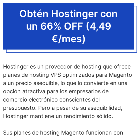
¿Qué hace que un host Magento sea
Obtén Hostinger con
barato?
un 66% OFF (4,49
¿Qué hace que un host Magento sea
rápido?
€/mes)
¿Cómo puedo monitorear la
velocidad de mi hosting
Hostinger es un proveedor de hosting que ofrece
Magento?
planes de hosting VPS optimizados para Magento
¿Los hosts de Magento admiten
a un precio asequible, lo que lo convierte en una
Magento 1 y 2?
opción atractiva para los empresarios de
comercio electrónico conscientes del
¿Los proveedores de hosting de
presupuesto. Pero a pesar de su asequibilidad,
Magento cumplen con PCI?
Hostinger mantiene un rendimiento sólido.
¿Cuál es la alternativa al hosting
Sus planes de hosting Magento funcionan con
Magento?