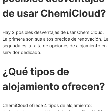
¿Cuáles son los servidores de
de usar ChemiCloud?
nombres de ChemiCloud?
¿Cuántos sitios web de WordPress
Hay 2 posibles desventajas de usar ChemiCloud.
puedo alojar en un plan de ChemiCloud?
La primera son sus altos precios de renovación. La
¿Es ChemiCloud bueno para
segunda es la falta de opciones de alojamiento en
WooCommerce?
servidor dedicado.
¿Qué soporte al cliente ofrece
¿Qué tipos de
ChemiCloud?
¿Obtengo migración gratuita de sitios
alojamiento ofrecen?
web?
¿Cuál es la garantía de devolución de
dinero de ChemiCloud?
ChemiCloud ofrece 4 tipos de alojamiento: