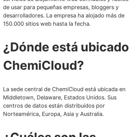
de usar para pequeñas empresas, bloggers y
¿Ofrece ChemiCloud
desarrolladores. La empresa ha alojado más de
alojamiento gestionado?
150.000 sitios web hasta la fecha.
¿Ofrece ChemiCloud
alojamiento Windows?
¿Dónde está ubicado
¿Ofrece ChemiCloud ancho de
ChemiCloud?
banda ilimitado?
¿Cuánto cuesta ChemiCloud?
¿Ofrecen planes mensuales?
La sede central de ChemiCloud está ubicada en
¿Dónde están los centros de datos de
Middletown, Delaware, Estados Unidos. Sus
centros de datos están distribuidos por
ChemiCloud?
Norteamérica, Europa, Asia y Australia.
¿Es rápido ChemiCloud?
¿Cuál es la garantía de tiempo de