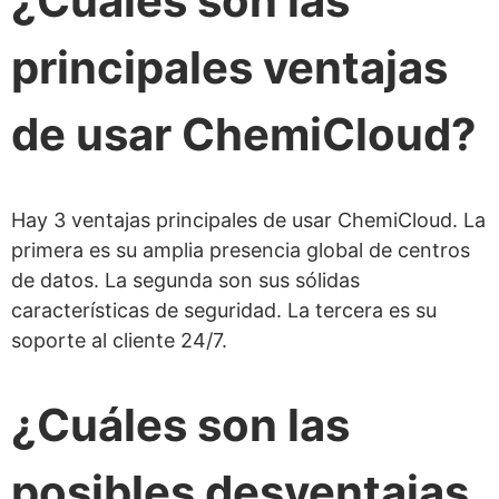
¿Cuáles son las
actividad de ChemiCloud?
¿Qué panel de control proporciona
principales ventajas
ChemiCloud?
de usar ChemiCloud?
¿Proporciona ChemiCloud un
constructor de sitios web gratuito?
¿Proporciona ChemiCloud correos
Hay 3 ventajas principales de usar ChemiCloud. La
electrónicos gratuitos?
primera es su amplia presencia global de centros
de datos. La segunda son sus sólidas
¿Cuántas bases de datos puedo alojar
características de seguridad. La tercera es su
en un plan de ChemiCloud?
soporte al cliente 24/7.
¿Cuántas cuentas FTP puedo alojar en
¿Cuáles son las
un plan de ChemiCloud?
¿ChemiCloud ofrece un nombre de
posibles desventajas
dominio gratuito?