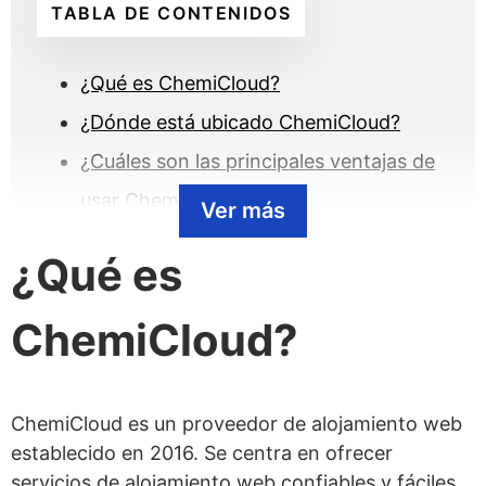
TABLA DE CONTENIDOS
¿Qué es ChemiCloud?
¿Dónde está ubicado ChemiCloud?
¿Cuáles son las principales ventajas de
usar ChemiCloud?
Ver más
¿Cuáles son las posibles desventajas de
¿Qué es
usar ChemiCloud?
¿Qué tipos de alojamiento ofrecen?
ChemiCloud?
Alojamiento Compartido
Alojamiento Cloud VPS
ChemiCloud es un proveedor de alojamiento web
Alojamiento WordPress
establecido en 2016. Se centra en ofrecer
Alojamiento Revendedor
servicios de alojamiento web confiables y fáciles