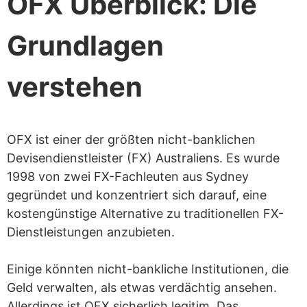
OFX Überblick: Die
sicher
Grundlagen
Geld mit OFX zu senden ist günstig
Niedrige Mindestbeträge, keine
verstehen
Höchstbeträge
Großartiges Feedback zur OFX Mobile
App
OFX ist einer der größten nicht-banklichen
Devisendienstleister (FX) Australiens. Es wurde
OFX akzeptiert verschiedene
1998 von zwei FX-Fachleuten aus Sydney
Finanzierungsmethoden
gegründet und konzentriert sich darauf, eine
Unterstützung bei OFX ist nie weit
kostengünstige Alternative zu traditionellen FX-
Dienstleistungen anzubieten.
entfernt
Ungewöhnliche Option zur
Einige könnten nicht-bankliche Institutionen, die
Überweisung per Telefon rund um die
Geld verwalten, als etwas verdächtig ansehen.
Allerdings ist OFX sicherlich legitim. Das