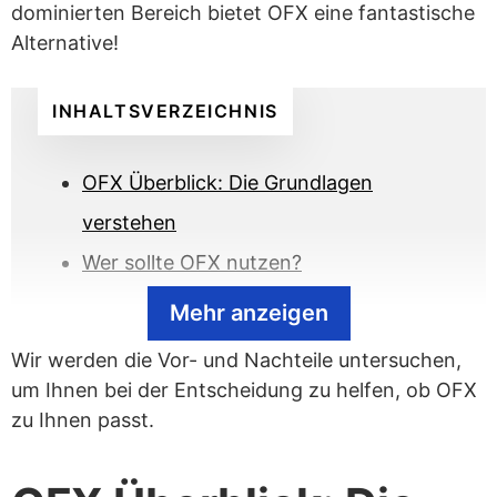
dominierten Bereich bietet OFX eine fantastische
Alternative!
INHALTSVERZEICHNIS
OFX Überblick: Die Grundlagen
verstehen
Wer sollte OFX nutzen?
Mehr anzeigen
Vorteile von OFX
Wir werden die Vor- und Nachteile untersuchen,
Die Anmeldung für ein OFX-Konto ist
um Ihnen bei der Entscheidung zu helfen, ob OFX
einfach
zu Ihnen passt.
Geld senden ist äußerst einfach
OFX ist reguliert, vertrauenswürdig und