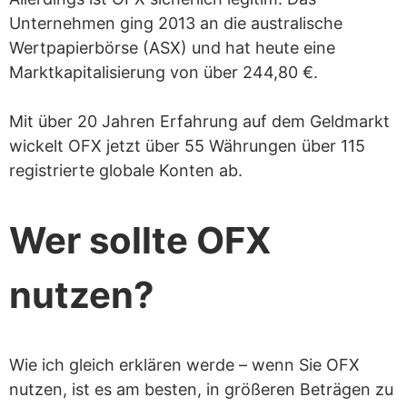
Uhr
Unternehmen ging 2013 an die australische
Kann Unternehmen bei der
Wertpapierbörse (ASX) und hat heute eine
internationalen Lohnabrechnung helfen
Marktkapitalisierung von über 244,80 €.
Verschiedene Überweisungsarten für
Mit über 20 Jahren Erfahrung auf dem Geldmarkt
unterschiedliche Bedürfnisse
wickelt OFX jetzt über 55 Währungen über 115
registrierte globale Konten ab.
Nachteile von OFX
Telefonische Verifizierung nur für die
Wer sollte OFX
Anmeldung
nutzen?
Begrenzte Finanzierungsmöglichkeiten
für Überweisungen
Mindestüberweisungsbetrag
Wie ich gleich erklären werde – wenn Sie OFX
Beschwerden über nicht angekommene
nutzen, ist es am besten, in größeren Beträgen zu