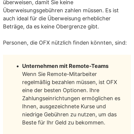
überweisen, damit Sie keine
Gelder
Überweisungsgebühren zahlen müssen. Es ist
Gelegentlich langsame
auch ideal für die Überweisung erheblicher
Überweisungsgeschwindigkeiten
Beträge, da es keine Obergrenze gibt.
Die Funktionsweise des OFX Geldtransfers
Personen, die OFX nützlich finden könnten, sind:
Verstehen, wie OFX funktioniert
Was macht OFX anders?
Unternehmen mit Remote-Teams
Wenn Sie Remote-Mitarbeiter
Fazit
regelmäßig bezahlen müssen, ist OFX
Würden wir OFX Geldtransfer nutzen?
eine der besten Optionen. Ihre
Zahlungseinrichtungen ermöglichen es
Ihnen, ausgezeichnete Kurse und
niedrige Gebühren zu nutzen, um das
Beste für Ihr Geld zu bekommen.