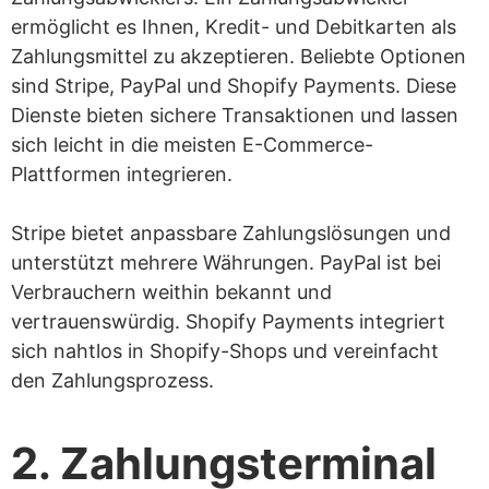
ermöglicht es Ihnen, Kredit- und Debitkarten als
Zahlungsmittel zu akzeptieren. Beliebte Optionen
sind Stripe, PayPal und Shopify Payments. Diese
Dienste bieten sichere Transaktionen und lassen
sich leicht in die meisten E-Commerce-
Plattformen integrieren.
Stripe bietet anpassbare Zahlungslösungen und
unterstützt mehrere Währungen. PayPal ist bei
Verbrauchern weithin bekannt und
vertrauenswürdig. Shopify Payments integriert
sich nahtlos in Shopify-Shops und vereinfacht
den Zahlungsprozess.
2. Zahlungsterminal