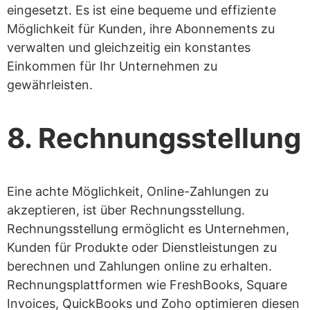
eingesetzt. Es ist eine bequeme und effiziente
Möglichkeit für Kunden, ihre Abonnements zu
verwalten und gleichzeitig ein konstantes
Einkommen für Ihr Unternehmen zu
gewährleisten.
8. Rechnungsstellung
Eine achte Möglichkeit, Online-Zahlungen zu
akzeptieren, ist über Rechnungsstellung.
Rechnungsstellung ermöglicht es Unternehmen,
Kunden für Produkte oder Dienstleistungen zu
berechnen und Zahlungen online zu erhalten.
Rechnungsplattformen wie FreshBooks, Square
Invoices, QuickBooks und Zoho optimieren diesen