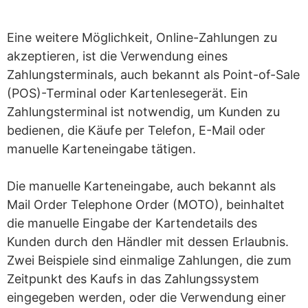
Eine weitere Möglichkeit, Online-Zahlungen zu
akzeptieren, ist die Verwendung eines
Zahlungsterminals, auch bekannt als Point-of-Sale
(POS)-Terminal oder Kartenlesegerät. Ein
Zahlungsterminal ist notwendig, um Kunden zu
bedienen, die Käufe per Telefon, E-Mail oder
manuelle Karteneingabe tätigen.
Die manuelle Karteneingabe, auch bekannt als
Mail Order Telephone Order (MOTO), beinhaltet
die manuelle Eingabe der Kartendetails des
Kunden durch den Händler mit dessen Erlaubnis.
Zwei Beispiele sind einmalige Zahlungen, die zum
Zeitpunkt des Kaufs in das Zahlungssystem
eingegeben werden, oder die Verwendung einer