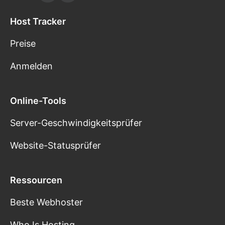
Host Tracker
Preise
Anmelden
Online-Tools
Server-Geschwindigkeitsprüfer
Website-Statusprüfer
Ressourcen
Beste Webhoster
Who Is Hosting