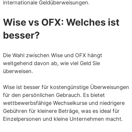
internationale Geldüberweisungen.
Wise vs OFX: Welches ist
besser?
Die Wahl zwischen Wise und OFX hängt
weitgehend davon ab, wie viel Geld Sie
überweisen.
Wise ist besser für kostengünstige Überweisungen
für den persönlichen Gebrauch. Es bietet
wettbewerbsfähige Wechselkurse und niedrigere
Gebühren für kleinere Beträge, was es ideal für
Einzelpersonen und kleine Unternehmen macht.