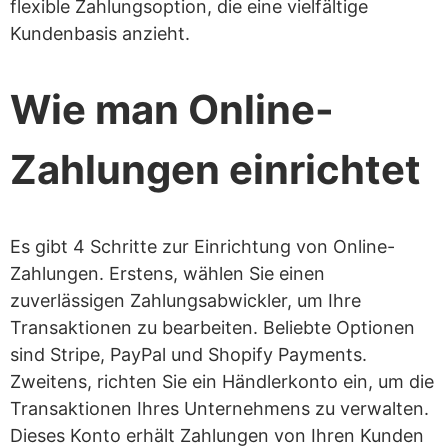
flexible Zahlungsoption, die eine vielfältige
Kundenbasis anzieht.
Wie man Online-
Zahlungen einrichtet
Es gibt 4 Schritte zur Einrichtung von Online-
Zahlungen. Erstens, wählen Sie einen
zuverlässigen Zahlungsabwickler, um Ihre
Transaktionen zu bearbeiten. Beliebte Optionen
sind Stripe, PayPal und Shopify Payments.
Zweitens, richten Sie ein Händlerkonto ein, um die
Transaktionen Ihres Unternehmens zu verwalten.
Dieses Konto erhält Zahlungen von Ihren Kunden