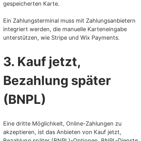
gespeicherten Karte.
Ein Zahlungsterminal muss mit Zahlungsanbietern
integriert werden, die manuelle Karteneingabe
unterstützen, wie Stripe und Wix Payments.
3. Kauf jetzt,
Bezahlung später
(BNPL)
Eine dritte Möglichkeit, Online-Zahlungen zu
akzeptieren, ist das Anbieten von Kauf jetzt,
Bezahlung später (BNPL)-Optionen. BNPL-Dienste