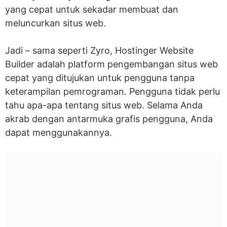
yang cepat untuk sekadar membuat dan
meluncurkan situs web.
Paket & Harga Hostinger Website Builder
Paket Hostinger Website Builder
Jadi – sama seperti Zyro, Hostinger Website
Builder adalah platform pengembangan situs web
Kesimpulan
cepat yang ditujukan untuk pengguna tanpa
Apakah Hostinger Website Builder solusi
keterampilan pemrograman. Pengguna tidak perlu
tahu apa-apa tentang situs web. Selama Anda
yang tepat untuk Anda?
akrab dengan antarmuka grafis pengguna, Anda
dapat menggunakannya.