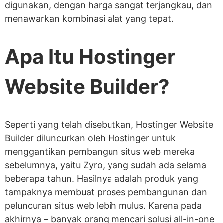
digunakan, dengan harga sangat terjangkau, dan
Alat AI yang bagus untuk membantu
menawarkan kombinasi alat yang tepat.
konten
Apa Itu Hostinger
Banyak gambar gratis!
Pembuat logo & slogan!
Website Builder?
Integrasi aplikasi praktis!
Banyak opsi pembayaran
Mudah mengatur email bisnis Anda
Seperti yang telah disebutkan, Hostinger Website
Builder diluncurkan oleh Hostinger untuk
sendiri
menggantikan pembangun situs web mereka
sebelumnya, yaitu Zyro, yang sudah ada selama
Kekurangan Hostinger Website Builder
beberapa tahun. Hasilnya adalah produk yang
Penanganan domain yang relatif rumit
tampaknya membuat proses pembangunan dan
Kustomisasi terbatas
peluncuran situs web lebih mulus. Karena pada
akhirnya – banyak orang mencari solusi all-in-one
Basis pengetahuan kurang lengkap