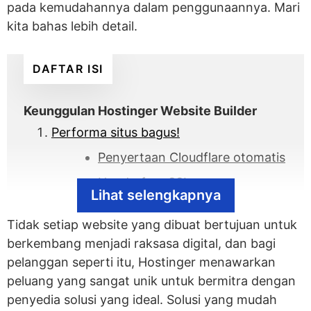
pada kemudahannya dalam penggunaannya. Mari
kita bahas lebih detail.
DAFTAR ISI
Keunggulan Hostinger Website Builder
Performa situs bagus!
Penyertaan Cloudflare otomatis
Hands-free SSL
Lihat selengkapnya
Responsif terhadap perintah
Tidak setiap website yang dibuat bertujuan untuk
Sangat sederhana!
berkembang menjadi raksasa digital, dan bagi
Gunakan tema yang tersedia!
pelanggan seperti itu, Hostinger menawarkan
peluang yang sangat unik untuk bermitra dengan
Grid yang membantu pembangunan
penyedia solusi yang ideal. Solusi yang mudah
halaman!