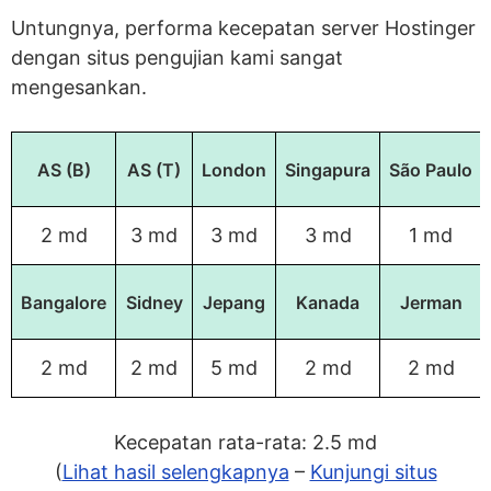
Untungnya, performa kecepatan server Hostinger
dengan situs pengujian kami sangat
mengesankan.
AS (B)
AS (T)
London
Singapura
São Paulo
2 md
3 md
3 md
3 md
1 md
Bangalore
Sidney
Jepang
Kanada
Jerman
2 md
2 md
5 md
2 md
2 md
Kecepatan rata-rata: 2.5 md
(
Lihat hasil selengkapnya
–
Kunjungi situs