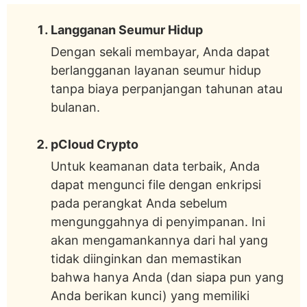
Akses mudah ke file Anda
Langganan Seumur Hidup
Mudah untuk berkolaborasi file dengan
Dengan sekali membayar, Anda dapat
berlangganan layanan seumur hidup
orang lain
tanpa biaya perpanjangan tahunan atau
bulanan.
Kelemahan pCloud
Biaya tambahan untuk pCloud Crypto &
pCloud Crypto
Extended File History
Untuk keamanan data terbaik, Anda
dapat mengunci file dengan enkripsi
Paket & Harge pCloud
pada perangkat Anda sebelum
Langganan tahunan
mengunggahnya di penyimpanan. Ini
akan mengamankannya dari hal yang
Langganan seumur hidup
tidak diinginkan dan memastikan
Fitur tambahan
bahwa hanya Anda (dan siapa pun yang
Anda berikan kunci) yang memiliki