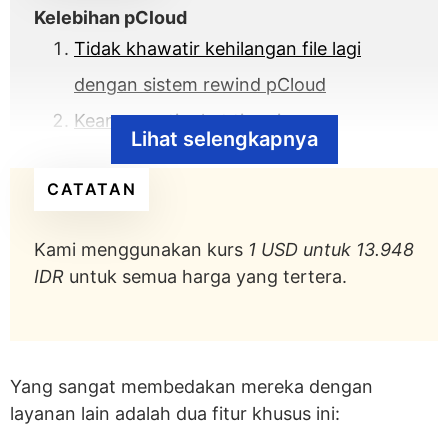
Kelebihan pCloud
Tidak khawatir kehilangan file lagi
dengan sistem rewind pCloud
Keamanan tingkat tinggi yang
Lihat selengkapnya
melindungi file sensitif
CATATAN
Manajemen file yang mudah saat di
perjalanan
Kami menggunakan kurs
1 USD untuk 13.948
Menyimpan file dari platform online lain
IDR
untuk semua harga yang tertera.
dengan mudah
Aplikasi seluler yang mudah digunakan
pCloud Drive – tampilan hard drive
Yang sangat membedakan mereka dengan
virtual online
layanan lain adalah dua fitur khusus ini:
pCloud sebagai brankas data