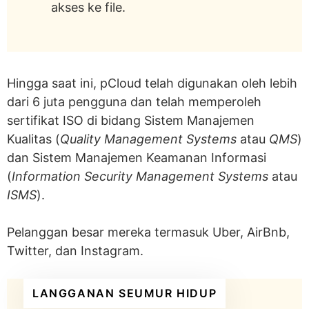
Bagaimana Perbandingan pCloud Dengan
akses ke file.
Dropbox?
Kecepatan unggahan & unduhan
Keamanan data
Hingga saat ini, pCloud telah digunakan oleh lebih
Keterjangkauan & kesepadanan dengan
dari 6 juta pengguna dan telah memperoleh
uang
sertifikat ISO di bidang Sistem Manajemen
Kualitas (
Quality Management Systems
atau
QMS
)
Pelacakan file
dan Sistem Manajemen Keamanan Informasi
(
Information Security Management Systems
atau
Kesimpulan
ISMS
).
Apakah kami merekomendasikan
pCloud?
Pelanggan besar mereka termasuk Uber, AirBnb,
Twitter, dan Instagram.
LANGGANAN SEUMUR HIDUP