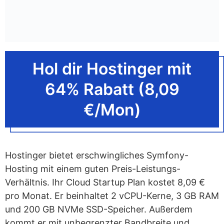
Symfony-Cloud-Hosting
InMotion Hosting
– Ideal für Symfony-
Hosting mit NVMe
IONOS
– Bestes Laravel-Hosting für EU-
Hol dir Hostinger mit
Server
64% Rabatt (8,09
TMDHosting
– Ideal für Managed-
€/Mon)
Symfony-Shared-Hosting
A2 Hosting
– Ideal für schnelles
Symfony-Hosting
Hostinger bietet erschwingliches Symfony-
Was ist Symfony-Hosting?
Hosting mit einem guten Preis-Leistungs-
Verhältnis. Ihr Cloud Startup Plan kostet 8,09 €
Was ist Symfony?
pro Monat. Er beinhaltet 2 vCPU-Kerne, 3 GB RAM
Was sind die Vorteile von Symfony-
und 200 GB NVMe SSD-Speicher. Außerdem
Hosting?
kommt er mit unbegrenzter Bandbreite und