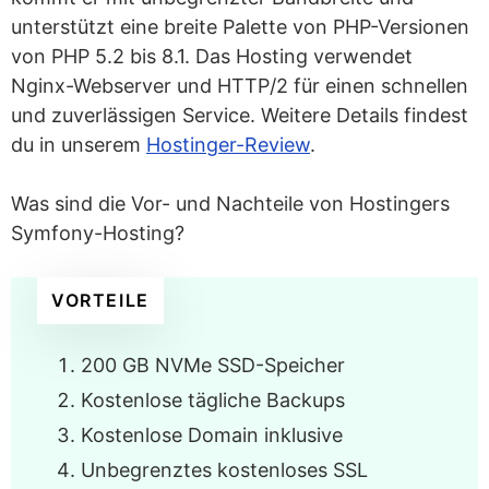
unterstützt eine breite Palette von PHP-Versionen
Wie viel kostet Symfony-Hosting?
von PHP 5.2 bis 8.1. Das Hosting verwendet
Gibt es kostenloses Symfony-
Nginx-Webserver und HTTP/2 für einen schnellen
Hosting?
und zuverlässigen Service. Weitere Details findest
du in unserem
Hostinger-Review
.
Wie kann ich mein Symfony-Hosting
optimieren?
Was sind die Vor- und Nachteile von Hostingers
Wie kann ich die Leistung
Symfony-Hosting?
meines Symfony-Hostings
VORTEILE
überwachen?
Was ist der Unterschied zwischen
200 GB NVMe SSD-Speicher
Symfony-Hosting und Laravel-Hosting?
Kostenlose tägliche Backups
Kostenlose Domain inklusive
Unbegrenztes kostenloses SSL