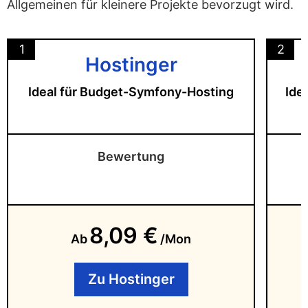
Allgemeinen für kleinere Projekte bevorzugt wird.
1
2
Hostinger
Ideal für Budget-Symfony-Hosting
Ide
Bewertung
8,09 €
Ab
/Mon
Zu Hostinger