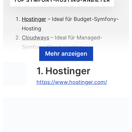
TOP SYMFONY-HOSTING-ANBIETER
Hostinger
– Ideal für Budget-Symfony-
Hosting
Cloudways
– Ideal für Managed-
Symfony-Cloud-Hosting
Mehr anzeigen
GreenGeeks
– Ideal für
umweltfreundliches Symfony-Hosting
1. Hostinger
SiteGround
– Bestes Symfony-Hosting
https://www.hostinger.com/
für Einsteiger
Kinsta
– Bestes Managed-Cloud-
Hosting für Symfony
DreamHost
– Bestes Symfony-Hosting
für 100% Verfügbarkeit
DigitalOcean
– Ideal für Unmanaged-