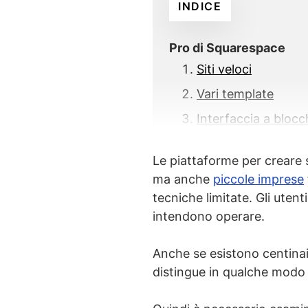
INDICE
Pro di Squarespace
Siti veloci
Vari template
Interfaccia a blocc
Consente di import
Le piattaforme per creare
Ideale per vendere 
ma anche
piccole imprese
Supporto fantastic
tecniche limitate. Gli utent
intendono operare.
Integrazione con G
Anche se esistono centinai
Contro di Squarespace
distingue in qualche modo d
Nessun piano gratu
Editor leggerment