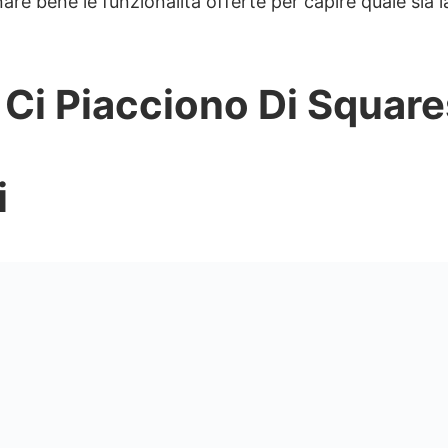
re bene le funzionalità offerte per capire quale sia 
EO limitate
 con CDN terzi
 Ci Piacciono Di Squar
i
ervizio valido?