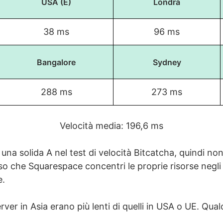
USA (E)
Londra
38 ms
96 ms
Bangalore
Sydney
288 ms
273 ms
Velocità media: 196,6 ms
o una solida A nel test di velocità Bitcatcha, quindi no
so che Squarespace concentri le proprie risorse negli 
e.
server in Asia erano più lenti di quelli in USA o UE. Qua