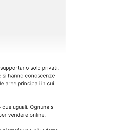
upportano solo privati,
se si hanno conoscenze
e aree principali in cui
o due uguali. Ognuna si
 per vendere online.