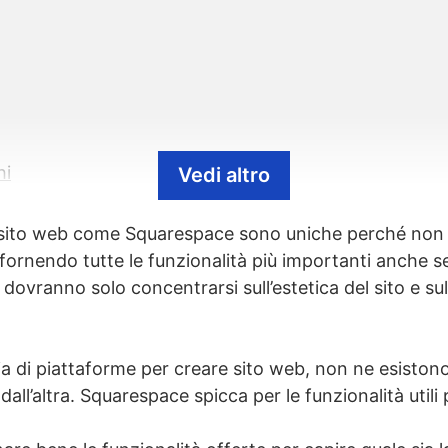
hi
Vedi altro
are ed esportare i dati
 sito web come Squarespace sono uniche perché non s
online
fornendo tutte le funzionalità più importanti anche 
o
i dovranno solo concentrarsi sull’estetica del sito e sull
 Suite
a di piattaforme per creare sito web, non ne esiston
all’altra. Squarespace spicca per le funzionalità utili
ito
e complicato