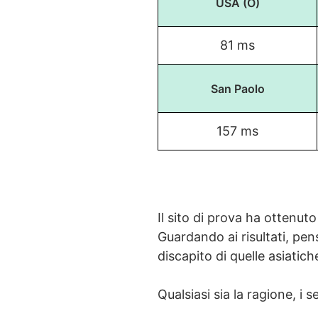
USA (O)
81 ms
San Paolo
157 ms
Il sito di prova ha ottenut
Guardando ai risultati, pen
discapito di quelle asiatich
Qualsiasi sia la ragione, i 