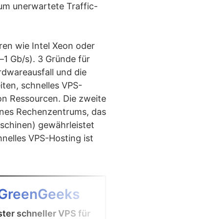
um unerwartete Traffic-
ren wie Intel Xeon oder
 Gb/s). 3 Gründe für
dwareausfall und die
iten, schnelles VPS-
von Ressourcen. Die zweite
 eines Rechenzentrums, das
aschinen) gewährleistet
hnelles VPS-Hosting ist
4
GreenGeeks
ScalaHosti
ter schneller VPS für
Ideal für schnellen 