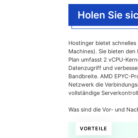
Wie beschle
Wie beschl
Holen Sie s
Wie beschl
Welche Bedeutung 
Hostinger bietet schnelle
Was macht ein sch
Machines). Sie bieten den
Plan umfasst 2 vCPU-Kern
Datenzugriff und verbesser
Bandbreite. AMD EPYC-Pro
Netzwerk die Verbindungsg
vollständige Serverkontrol
Was sind die Vor- und Nac
VORTEILE