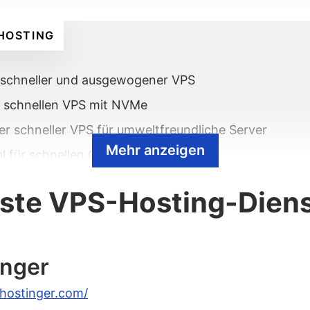
HOSTING
 schneller und ausgewogener VPS
ür schnellen VPS mit NVMe
er schneller VPS für umweltfreundliche Server
Mehr anzeigen
al für schnellen Cloud-VPS
r schneller VPS für 100% Verfügbarkeit
lste VPS-Hosting-Dien
er schneller VPS für Server mit 3-Schicht-Caching
 für schnellen VPS mit AMD EPYC
inger
ud-Hosting-Dienste
hostinger.com/