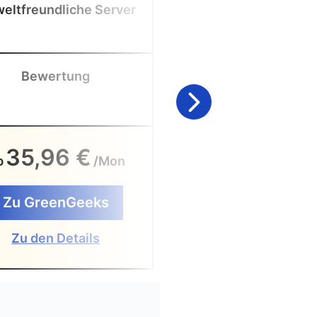
eltfreundliche Server
VPS
Bewertung
Bewertung
35,96 €
27 €
b
/Mon
Ab
/Mo
Zu GreenGeeks
Zu ScalaHosti
Zu den Details
Zu den Detail