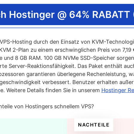
unigt vertikale Skalierung VPS
eunigt Root-Zugriff VPS
ich Hostinger @ 64% RABATT 
eunigt der Rechenzentrumsstandort VPS
hat KVM im schnellen VPS-Hosting
s VPS-Hosting durch den Einsatz von KVM-Technologie
nelles Windows VPS-Hosting aus
 KVM 2-Plan zu einem erschwinglichen Preis von 7,19 
e und 8 GB RAM. 100 GB NVMe SSD-Speicher sorgen 
te Server-Reaktionsfähigkeit. Das Paket enthält auc
zessoren garantieren überlegene Rechenleistung, w
eschwindigkeit verbessert. Benutzer erhalten außer
le. Weitere Details finden Sie in unserem
Hostinger R
hteile von Hostingers schnellem VPS?
NACHTEILE