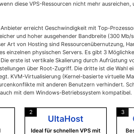
wenn diese VPS-Ressourcen nicht mehr ausreichen, 
-Anbieter erreicht Geschwindigkeit mit Top-Prozesso
her und hoher ausgehender Bandbreite (300 Mb/s–1
ser Art von Hosting sind Ressourcenübernutzung, Har
es einzelnen physischen Servers. Es gibt 3 Möglichke
Die erste ist vertikale Skalierung durch Aufrüstung 
nstellungen über Root-Zugriff. Die dritte ist die Wahl
egt. KVM-Virtualisierung (Kernel-basierte virtuelle M
ourcenkonflikte mit anderen Benutzern verhindert. Sc
s auch mit dem Windows-Betriebssystem kompatibel.
2
3
UltaHost
d
Ideal für schnellen VPS mit
Bes