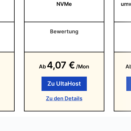
NVMe
umw
Bewertung
4,07 €
Ab
/Mon
A
Zu UltaHost
Zu den Details