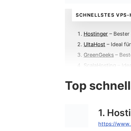
SCHNELLSTES VPS-
Hostinger
– Bester
UltaHost
– Ideal f
GreenGeeks
– Best
ScalaHosting
– Ide
DreamHost
– Beste
Top schnel
TMDHosting
– Best
A2 Hosting
– Ideal
1. Host
Top schnellste Clo
https://www.
Hostinger