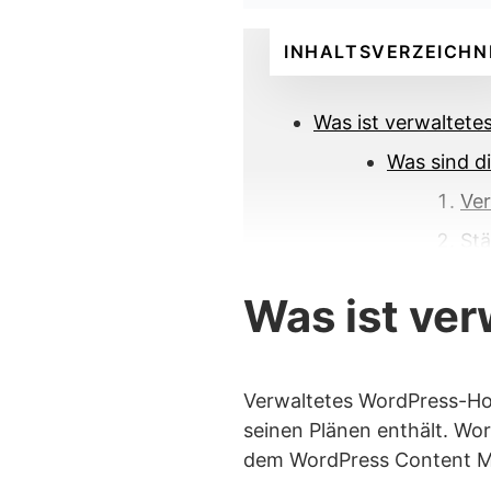
INHALTSVERZEICHN
Was ist verwaltet
Was sind d
Ver
Stä
Aut
Was ist ve
Bie
Erh
Opt
Verwaltetes WordPress-Hos
seinen Plänen enthält. Wor
Was sind d
dem WordPress Content M
Ver