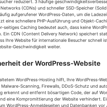
esucher reduziert. 3 häufige geschwindigkeitsverbess
 Networks (CDNs) und schneller SSD-Speicher (Solid 
äufig aufgerufener WordPress-Daten, um die Ladezei
t eine schnellere PHP-Ausführung und Objekt-Cachin
-seitiges Caching bedeutet auch, dass keine WordP
 Ein CDN (Content Delivery Network) speichert sta
ss Ihre Website für internationale Besucher schnell
ebsite-Geschwindigkeit weiter.
cherheit der WordPress-Website
tetem WordPress-Hosting hilft, Ihre WordPress-Webs
d Malware-Scanning, Firewalls, DDoS-Schutz und aut
g erkennt und entfernt bösartigen Code, der auf Wo
nd eine Kompromittierung der Website verhindert. Eine
 um WordPress-Anmeldeseiten und Datenbanken vor A