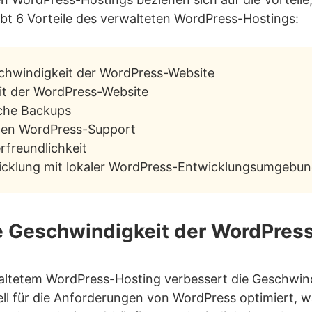
einen guten Shared-Hosting-Anbieter aus?
ibt 6 Vorteile des verwalteten WordPress-Hostings:
schwindigkeit der WordPress-Website
eit der WordPress-Website
iche Backups
llen WordPress-Support
rfreundlichkeit
wicklung mit lokaler WordPress-Entwicklungsumgebu
ie Geschwindigkeit der WordPres
ltetem WordPress-Hosting verbessert die Geschwind
ell für die Anforderungen von WordPress optimiert, w