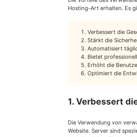
Was macht 
Hosting-Art erhalten. Es g
Verbessert die Ge
Stärkt die Sicherh
Automatisiert tägl
Bietet professione
Erhöht die Benutze
Optimiert die Ent
1. Verbessert d
Die Verwendung von verwa
Website. Server sind spezi