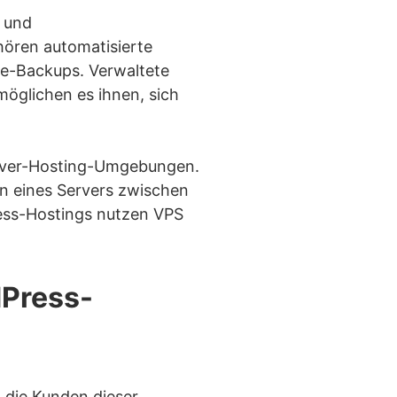
 und
ören automatisierte
dPress CMS
e-Backups. Verwaltete
chied?
öglichen es ihnen, sich
erver-Hosting-Umgebungen.
en eines Servers zwischen
ess-Hostings nutzen VPS
dPress-
sting?
ting aus?
, die Kunden dieser