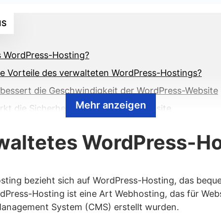
IS
es WordPress-Hosting?
ie Vorteile des verwalteten WordPress-Hostings?
bessert die Geschwindigkeit der WordPress-Website
Mehr anzeigen
rkt die Sicherheit der WordPress-Website
omatisiert tägliche Backups
rwaltetes WordPress-H
tet professionellen WordPress-Support
öht die Benutzerfreundlichkeit
imiert die Entwicklung mit lokaler WordPress-Entw
ting bezieht sich auf WordPress-Hosting, das beque
dPress-Hosting ist eine Art Webhosting, das für Websi
ie Nachteile des verwalteten WordPress-Hostings?
anagement System (CMS) erstellt wurden.
ringert die Erschwinglichkeit des Plans