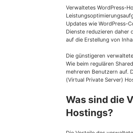
Sch
Verwaltetes WordPress-Ho
Leistungsoptimierungsauf
Beg
Updates wie WordPress-Co
Verwaltetes WordPr
Dienste reduzieren daher 
Kosten
auf die Erstellung von In
Leistung
Die günstigeren verwalte
Benutzerfr
Wie beim regulären Shared
Flexibilität
mehreren Benutzern auf. 
(Virtual Private Server) H
Wartung
Sicherheit
Was sind die 
Support
Hostings?
Wie wähle ich zwi
Was macht 
Die Vorteile des verwaltet