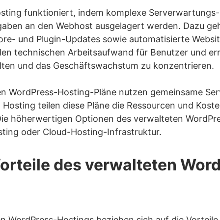
ränkt die Kontrolle über die WordPress-Website ein
sting funktioniert, indem komplexe Serverwartungs-
gaben an den Webhost ausgelagert werden. Dazu geh
renzt die Kompatibilität ausschließlich auf das Wor
re- und Plugin-Updates sowie automatisierte Websit
ess-Hosting vs. Shared Hosting: Was ist der Unters
den technischen Arbeitsaufwand für Benutzer und erm
halten und das Geschäftswachstum zu konzentrieren.
ten WordPress-Hosting-Pläne nutzen gemeinsame S
eundlichkeit
 Hosting teilen diese Pläne die Ressourcen und Kost
Die höherwertigen Optionen des verwalteten WordPr
osting oder Cloud-Hosting-Infrastruktur.
Vorteile des verwalteten Wor
schen verwaltetem WordPress-Hosting und Shared Ho
einen guten Anbieter für verwaltetes WordPress-Hos
en WordPress-Hostings beziehen sich auf die Vorteile