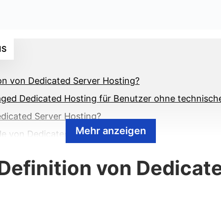
IS
tion von Dedicated Server Hosting?
ged Dedicated Hosting für Benutzer ohne technisch
edicated Server Hosting?
Mehr anzeigen
ile von Dedicated Server Hosting?
eile von Dedicated Server Hosting?
 Definition von Dedicat
ed Server Hosting nutzen?
dicated Server Hosting nutzen?
n Dedicated Hosting-Plan?