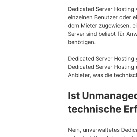
Was sind die Alter
Dedicated Server Hosting w
Shared Hos
einzelnen Benutzer oder ei
VPS Hosti
dem Mieter zugewiesen, ei
Server sind beliebt für A
Cloud Host
benötigen.
Colocation
Dedicated Server Hosting g
Dedicated Server Hosting
Anbieter, was die technisc
Ist Unmanaged
technische Er
Nein, unverwaltetes Dedic