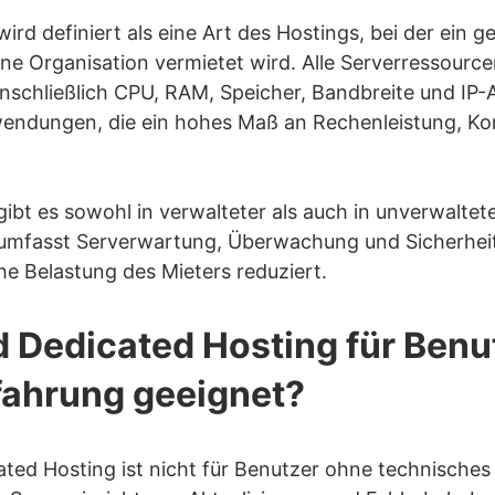
nativen zu Dedicated Server Hosting?
ird definiert als eine Art des Hostings, bei der ein 
ting
ne Organisation vermietet wird. Alle Serverressourc
ng
nschließlich CPU, RAM, Speicher, Bandbreite und IP-
nwendungen, die ein hohes Maß an Rechenleistung, Kon
ing
 Hosting
ibt es sowohl in verwalteter als auch in unverwaltet
 umfasst Serverwartung, Überwachung und Sicherhei
he Belastung des Mieters reduziert.
 Dedicated Hosting für Benu
fahrung geeignet?
ated Hosting ist nicht für Benutzer ohne technisches