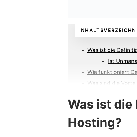
INHALTSVERZEICHN
Was ist die Defini
Ist Unmana
Wie funktioniert D
Was sind die Vorte
Was sind die Nacht
Was ist die
Wer sollte Dedicat
Wer sollte kein De
Hosting?
Wie wähle ich eine